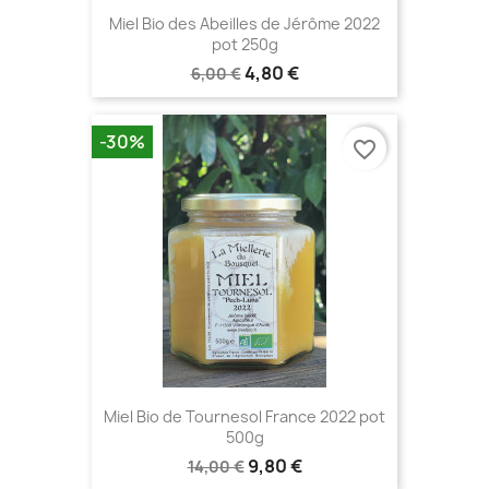
Miel Bio des Abeilles de Jérôme 2022
pot 250g
4,80 €
6,00 €
-30%
favorite_border
Miel Bio de Tournesol France 2022 pot
500g
9,80 €
14,00 €