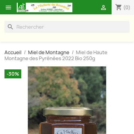
shopping_cart


(0)
search
Accueil
Miel de Montagne
Miel de Haute
Montagne des Pyrénées 2022 Bio 250g
-30%