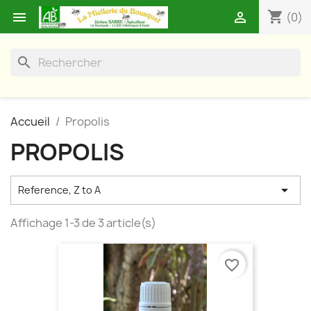
shopping_cart


(0)
search
Accueil
Propolis
PROPOLIS

Reference, Z to A
Affichage 1-3 de 3 article(s)
favorite_border