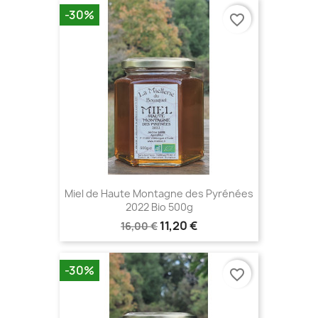
-30%
favorite_border
Miel de Haute Montagne des Pyrénées
2022 Bio 500g
11,20 €
16,00 €
-30%
favorite_border