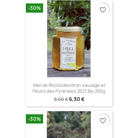
-30%
favorite_border
Miel de Rhododendron sauvage et
Fleurs des Pyrénées 2021 Bio 250g
6,30 €
9,00 €
-30%
favorite_border