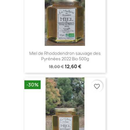
Miel de Rhododendron sauvage des
Pyrénées 2022 Bio 500g
12,60 €
18,00 €
-30%
favorite_border