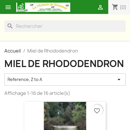
shopping_cart


(0)
search
Accueil
Miel de Rhododendron
MIEL DE RHODODENDRON

Reference, Z to A
Affichage 1-16 de 16 article(s)
favorite_border