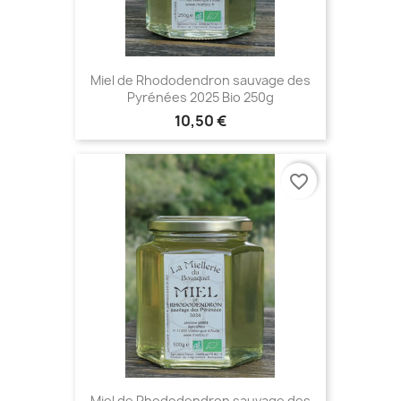
Miel de Rhododendron sauvage des
Pyrénées 2025 Bio 250g
10,50 €
favorite_border
Miel de Rhododendron sauvage des