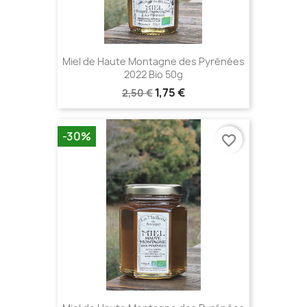
Miel de Haute Montagne des Pyrénées
2022 Bio 50g
1,75 €
2,50 €
-30%
favorite_border