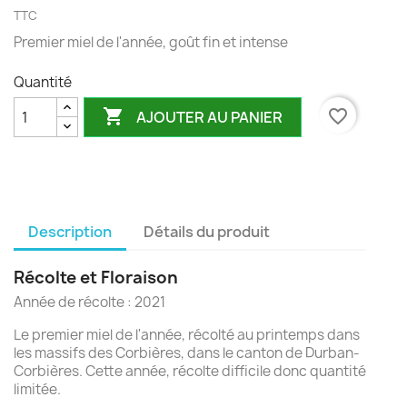
TTC
Premier miel de l'année, goût fin et intense
Quantité

favorite_border
AJOUTER AU PANIER
Description
Détails du produit
Récolte et Floraison
Année de récolte : 2021
Le premier miel de l'année, récolté au printemps dans
les massifs des Corbières, dans le canton de Durban-
Corbières. Cette année, récolte difficile donc quantité
limitée.