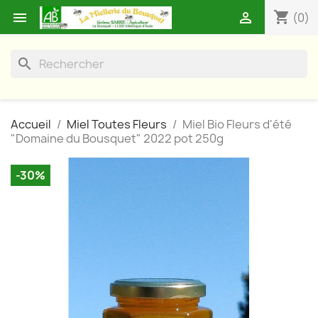
shopping_cart


(0)
search
Accueil
Miel Toutes Fleurs
Miel Bio Fleurs d'été
"Domaine du Bousquet" 2022 pot 250g
-30%