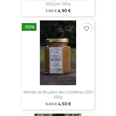
2022 pot 250g
4,90 €
7,00 €
-50%
favorite_border
Miel Bio de Bruyère des Corbières 2021
250g
4,50 €
9,00 €