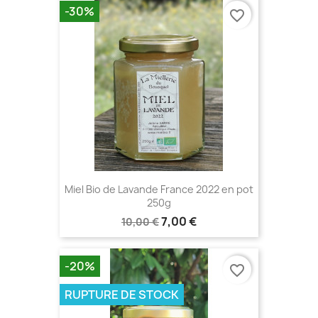
-30%
favorite_border
Miel Bio de Lavande France 2022 en pot
250g
7,00 €
10,00 €
-20%
favorite_border
RUPTURE DE STOCK